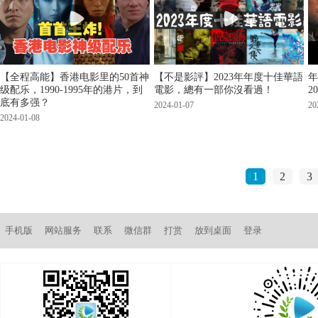
【全程高能】香港电影里的50首神
【不是影評】2023年年度十佳華語
年
级配乐，1990-1995年的港片，到
電影，總有一部你沒看過！
2
底有多强？
2024-01-07
20
2024-01-08
1
2
3
手机版
网站服务
联系
微信群
打赏
放到桌面
登录