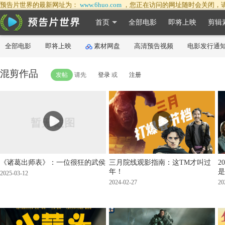
预告片世界的最新网址为：
www.6huo.com
，您正在访问的网址随时会关闭，
首页
全部电影
即将上映
剪辑
全部电影
即将上映
素材网盘
高清预告视频
电影发行通
混剪作品
发帖
请先
登录
或
注册
《诸葛出师表》：一位很狂的武侯
三月院线观影指南：这TM才叫过
2
年！
是
2025-03-12
2024-02-27
20