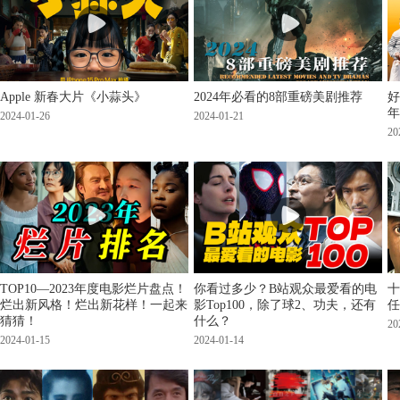
Apple 新春大片《小蒜头》
2024年必看的8部重磅美剧推荐
好
年
2024-01-26
2024-01-21
20
TOP10—2023年度电影烂片盘点！
你看过多少？B站观众最爱看的电
十
烂出新风格！烂出新花样！一起来
影Top100，除了球2、功夫，还有
任
猜猜！
什么？
20
2024-01-15
2024-01-14