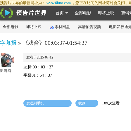
预告片世界的最新网址为：
www.6huo.com
，您正在访问的网址随时会关闭，
首页
全部电影
即将上映
剪辑
全部电影
即将上映
素材网盘
高清预告视频
电影发行通
字幕报
» 《戏台》00:03:37-01:54:37
发布于2025-07-12
龙标 00：03：37
影舞舜
字幕01：54：37
189次查看
发送到手机
收藏