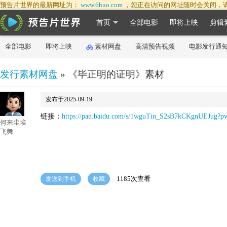
预告片世界的最新网址为：
www.6huo.com
，您正在访问的网址随时会关闭，
首页
全部电影
即将上映
剪辑
全部电影
即将上映
素材网盘
高清预告视频
电影发行通
发行素材网盘
» 《毕正明的证明》素材
发布于2025-09-19
链接：
https://pan.baidu.com/s/1wguTin_S2sB7kCKgnUEJug?
何来尘埃
飞舞
1185次查看
发送到手机
收藏