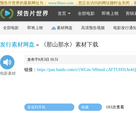
预告片世界的最新网址为：
www.6huo.com
，您正在访问的网址随时会关闭，
首页
全部电影
即将上映
剪辑
全部电影
即将上映
素材网盘
高清预告视频
电影发行通
发行素材网盘
» 《那山那水》素材下载
发布于6月3日 16:51
链接：
https://pan.baidu.com/s/1WGm-S8ImuLcATTUHSIAvkQ
电影素材
183次查看
发送到手机
收藏