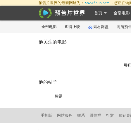
预告片世界的最新网址为：
www.6huo.com
，您正在访
首页
全部电影
全部电影
即将上映
素材网盘
高清预
他关注的电影
请在
他的帖子
标题
手机版
网站服务
联系
微信群
打赏
放到桌