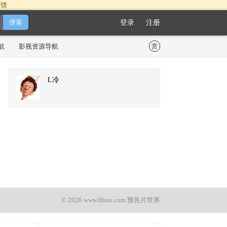
反馈
登录
注册
航
影视资源导航
赏
L冷
© 2026 www.6huo.com 预告片世界