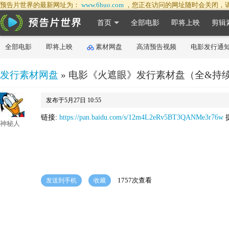
预告片世界的最新网址为：
www.6huo.com
，您正在访问的网址随时会关闭，
首页
全部电影
即将上映
剪辑
全部电影
即将上映
素材网盘
高清预告视频
电影发行通
发行素材网盘
» 电影《火遮眼》发行素材盘（全&持
发布于5月27日 10:55
链接:
https://pan.baidu.com/s/12m4L2eRv5BT3QANMe3r76w
提
神秘人
1757次查看
发送到手机
收藏