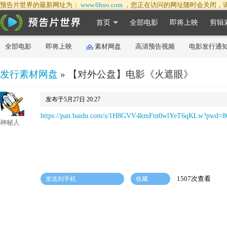
预告片世界的最新网址为：
www.6huo.com
，您正在访问的网址随时会关闭，
首页
全部电影
即将上映
剪辑
全部电影
即将上映
素材网盘
高清预告视频
电影发行通
发行素材网盘
» 【对外公盘】电影《火遮眼》
发布于5月27日 20:27
https://pan.baidu.com/s/1H8GVV4kmFtn0wlYeT6qKLw?pwd=8
神秘人
1507次查看
发送到手机
收藏