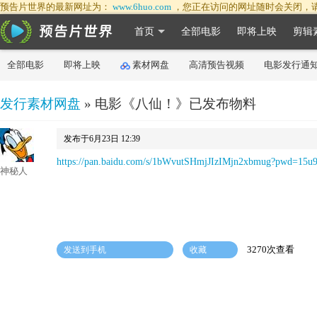
预告片世界的最新网址为：
www.6huo.com
，您正在访问的网址随时会关闭，
首页
全部电影
即将上映
剪辑
全部电影
即将上映
素材网盘
高清预告视频
电影发行通
发行素材网盘
» 电影《八仙！》已发布物料
发布于6月23日 12:39
https://pan.baidu.com/s/1bWvutSHmjJIzIMjn2xbmug?pwd=15u
神秘人
3270次查看
发送到手机
收藏