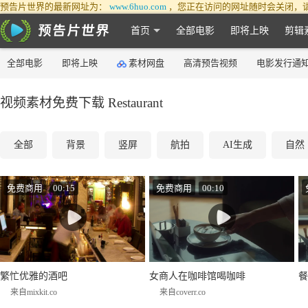
预告片世界的最新网址为：
www.6huo.com
，您正在访问的网址随时会关闭，
首页
全部电影
即将上映
剪辑
全部电影
即将上映
素材网盘
高清预告视频
电影发行通
视频素材免费下载 Restaurant
全部
背景
竖屏
航拍
AI生成
自然
免费商用
00:15
免费商用
00:10
繁忙优雅的酒吧
女商人在咖啡馆喝咖啡
餐
来自mixkit.co
来自coverr.co