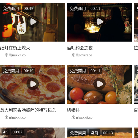
免费商用
00:18
免费商用
00:11
纸灯在街上熄灭
酒吧约会之夜
拉
来自mixkit.co
来自coverr.co
免费商用
00:10
免费商用
00:11
意大利辣香肠披萨的特写镜头
切猪排
百
来自mixkit.co
来自mixkit.co
4K
00:07
免费商用
竖屏
00:13