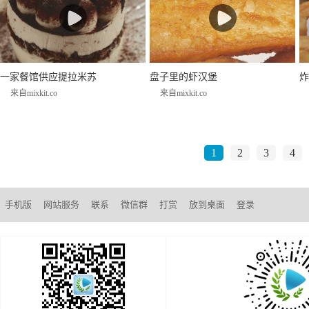
一家餐馆供应提拉米苏
盘子里的虾汉堡
炸
来自mixkit.co
来自mixkit.co
1
2
3
4
手机版
网站服务
联系
微信群
打赏
放到桌面
登录