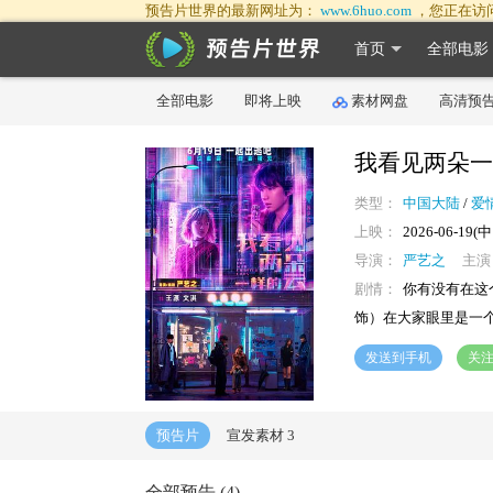
预告片世界的最新网址为：
www.6huo.com
，您正在访
首页
全部电影
全部电影
即将上映
素材网盘
高清预
我看见两朵一
类型：
中国大陆
/
爱
上映：
2026-06-19
导演：
严艺之
主演
剧情：
你有没有在这
饰）在大家眼里是一
发送到手机
关
预告片
宣发素材
3
全部预告 (4)