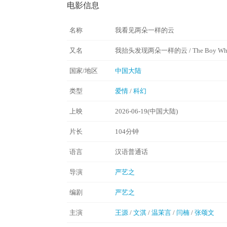
电影信息
名称
我看见两朵一样的云
又名
我抬头发现两朵一样的云 / The Boy Who C
国家/地区
中国大陆
类型
爱情
/
科幻
上映
2026-06-19(中国大陆)
片长
104分钟
语言
汉语普通话
导演
严艺之
编剧
严艺之
主演
王源
/
文淇
/
温茉言
/
闫楠
/
张颂文