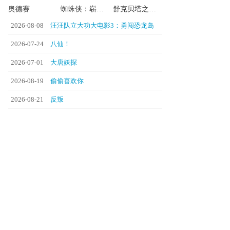
奥德赛
蜘蛛侠：崭新之日
舒克贝塔之微缩人类
2026-08-08
汪汪队立大功大电影3：勇闯恐龙岛
2026-07-24
八仙！
2026-07-01
大唐妖探
2026-08-19
偷偷喜欢你
2026-08-21
反叛