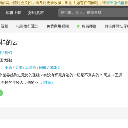
问的网址随时会关闭，请及时更新收藏，谢谢！如有任何问题，请
加💬微信群
即将上映
剪辑素材
告视频
电影发行通知
免费商用视频
剪辑师群
剪辑师网址导
样的云
情
/
科幻
(中国大陆)
：
王源
/
文淇
/
温茉言
/
闫楠
/
张颂文
个世界感到过无比的孤独？有没有怀疑身边的一切是不真实的？ 阿志（王源
个奇怪的年轻人，他的业…
(详细)
注