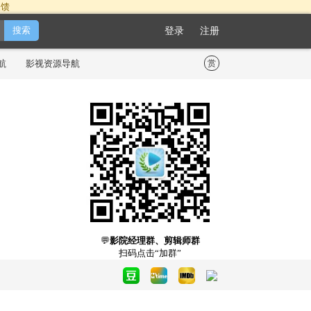
反馈
登录
注册
航
影视资源导航
赏
💬
影院经理群、剪辑师群
扫码点击“加群”