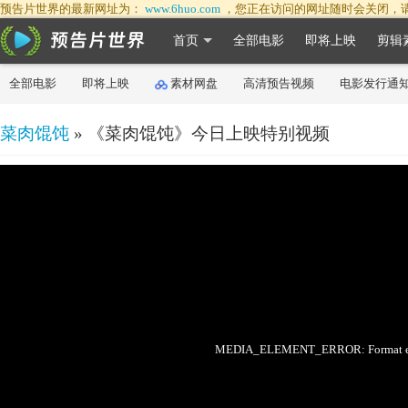
预告片世界的最新网址为：
www.6huo.com
，您正在访问的网址随时会关闭，
首页
全部电影
即将上映
剪辑
全部电影
即将上映
素材网盘
高清预告视频
电影发行通
菜肉馄饨
» 《菜肉馄饨》今日上映特别视频
50%
75%
100%
MEDIA_ELEMENT_ERROR: Format err