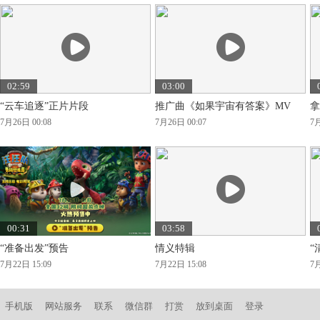
02:59
03:00
“云车追逐”正片片段
推广曲《如果宇宙有答案》MV
拿
7月26日 00:08
7月26日 00:07
7月
00:31
03:58
“准备出发”预告
情义特辑
“
7月22日 15:09
7月22日 15:08
7月
手机版
网站服务
联系
微信群
打赏
放到桌面
登录