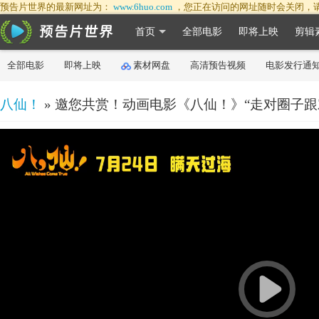
预告片世界的最新网址为：
www.6huo.com
，您正在访问的网址随时会关闭，
首页
全部电影
即将上映
剪辑
全部电影
即将上映
素材网盘
高清预告视频
电影发行通
八仙！
» 邀您共赏！动画电影《八仙！》“走对圈子跟
50%
75%
100%