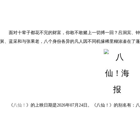
面对十辈子都花不完的财富，你敢不敢赌上一切搏一回？吕洞宾、钟
舅、蓝采和与张果老，八个身份各异的凡人因不同机缘稀里糊涂凑在了蓬莱
《
八仙！
》的上映日期是2026年07月24日。《八仙！》的别名有：八仙之瞒天过海