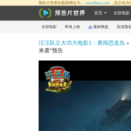
预告片世界的最新网址为：
www.6huo.com
，您正在访
首页
全部电影
全部电影
即将上映
素材网盘
高清预
汪汪队立大功大电影3：勇闯恐龙岛
»
来袭”预告
50%
75%
100%