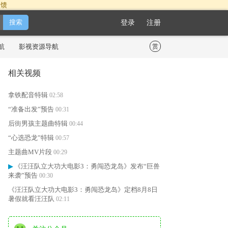
反馈
登录
注册
航
影视资源导航
赏
相关视频
拿铁配音特辑
02:58
“准备出发”预告
00:31
后街男孩主题曲特辑
00:44
“心选恐龙”特辑
00:57
主题曲MV片段
00:29
《汪汪队立大功大电影3：勇闯恐龙岛》发布“巨兽
▶
来袭”预告
00:30
《汪汪队立大功大电影3：勇闯恐龙岛》定档8月8日
暑假就看汪汪队
02:11