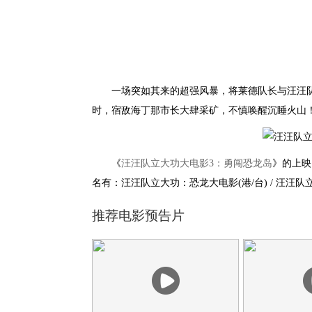
一场突如其来的超强风暴，将莱德队长与汪汪队
时，宿敌海丁那市长大肆采矿，不慎唤醒沉睡火山！
《
汪汪队立大功大电影3：勇闯恐龙岛
》的上映
名有：汪汪队立大功：恐龙大电影(港/台) / 汪汪队立大功
推荐电影预告片