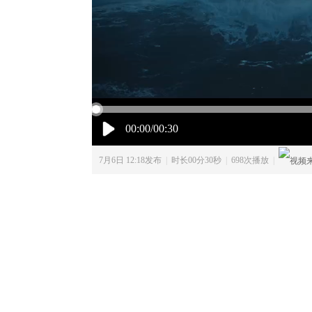
00:00/00:30
7月6日 12:18发布
|
时长00分30秒
|
698次播放
|