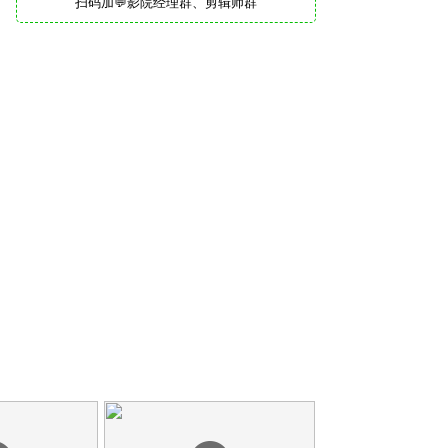
扫码加💬影院经理群、剪辑师群
中文制作特辑之黄渤配音
03:57
配音特辑之易烊千玺
02:42
中文配音明星告白经典
01:30
中国版预告片之主创送六一祝福
02:46
国际版预告片
02:33
中文版国际预告片
02:33
剧场版预告片
02:33
先行版预告片
01:26