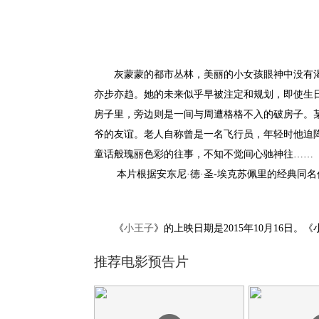
灰蒙蒙的都市丛林，美丽的小女孩眼神中没有渴
亦步亦趋。她的未来似乎早被注定和规划，即使生
房子里，旁边则是一间与周遭格格不入的破房子。
爷的友谊。老人自称曾是一名飞行员，年轻时他迫
童话般瑰丽色彩的往事，不知不觉间心驰神往……
本片根据安东尼·德·圣-埃克苏佩里的经典同名
《
小王子
》的上映日期是2015年10月16日。《小王子
推荐电影预告片