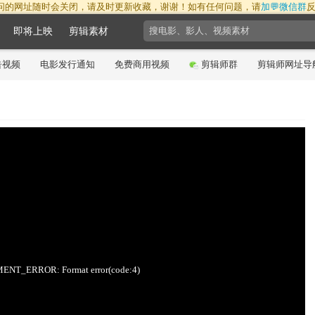
问的网址随时会关闭，请及时更新收藏，谢谢！如有任何问题，请
加💬微信群
即将上映
剪辑素材
告视频
电影发行通知
免费商用视频
剪辑师群
剪辑师网址导
22:43:31
NT_ERROR: Format error(code:4)