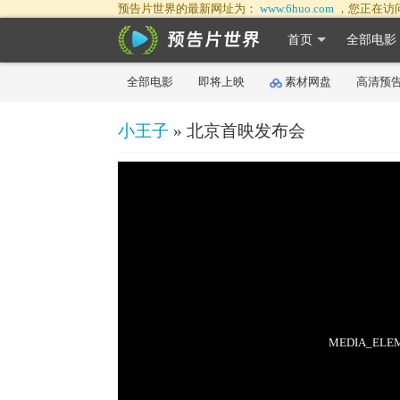
预告片世界的最新网址为：
www.6huo.com
，您正在访
首页
全部电影
全部电影
即将上映
素材网盘
高清预
小王子
» 北京首映发布会
50%
75%
100%
MEDIA_ELEME