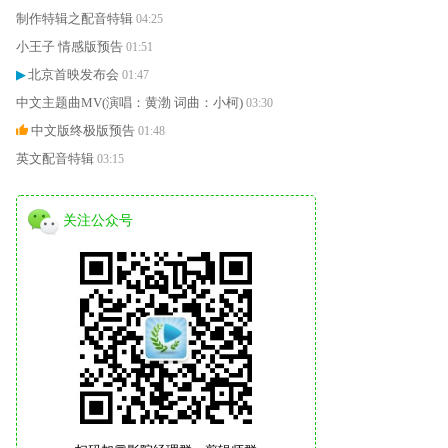
制作特辑之配音特辑
04:25
小王子 情感版预告
01:51
北京首映发布会
▶
01:47
中文主题曲MV(演唱：黄渤 词曲：小柯)
03:30
中文版终极版预告
01:48
英文配音特辑
03:15
中文制作特辑之导演马克·奥斯本
03:23
中文配音特辑之黄磊黄多多
05:25
关注公众号
制作特辑之袁泉：虎妈也可以很可爱
03:21
制作特辑之马天宇.flv
02:17
中文配音特辑之胡海泉
03:45
中文配音特辑之张译
03:55
中文配音特辑之王自健
02:42
中文配音特辑之小柯
00:01
中文配音特辑之周迅
03:01
中国版预告片
01:55