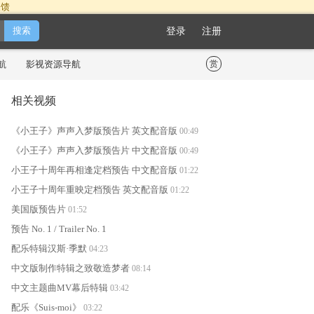
反馈
登录
注册
航
影视资源导航
赏
相关视频
《小王子》声声入梦版预告片 英文配音版
00:49
《小王子》声声入梦版预告片 中文配音版
00:49
小王子十周年再相逢定档预告 中文配音版
01:22
小王子十周年重映定档预告 英文配音版
01:22
美国版预告片
01:52
预告 No. 1 / Trailer No. 1
配乐特辑汉斯·季默
04:23
中文版制作特辑之致敬造梦者
08:14
中文主题曲MV幕后特辑
03:42
配乐《Suis-moi》
03:22