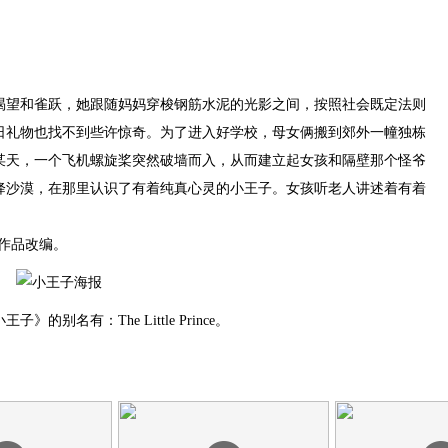
望和雀跃，她跟随妈妈穿梭钢筋水泥的光影之间，按照社会既定法则
日礼物也找不到些许惊奇。为了进入好学校，母女俩搬到郊外一幢独栋
某天，一个飞机螺旋桨突然破墙而入，从而建立起女孩和隔壁那个怪爷
降沙漠，在那里认识了有着纯真心灵的小王子。女孩听老人讲述着有着
作品改编。
》的别名有：The Little Prince。