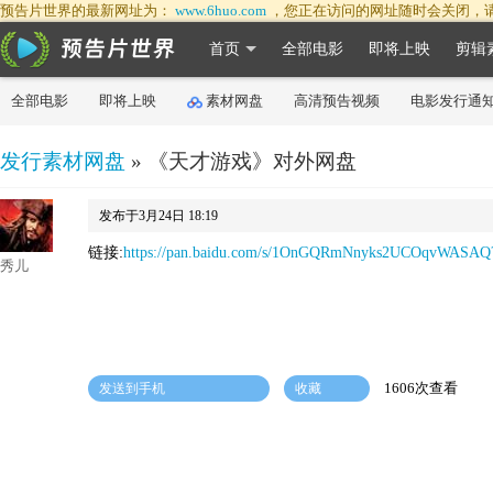
预告片世界的最新网址为：
www.6huo.com
，您正在访问的网址随时会关闭，
首页
全部电影
即将上映
剪辑
全部电影
即将上映
素材网盘
高清预告视频
电影发行通
发行素材网盘
» 《天才游戏》对外网盘
发布于3月24日 18:19
链接:
https://pan.baidu.com/s/1OnGQRmNnyks2UCOqvWASAQ
秀儿
1606次查看
发送到手机
收藏