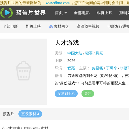
预告片世界的最新网址为：
www.6huo.com
，您正在访问的网址随时会关闭，
首页
全部电影
即将上映
剪辑
全部电影
即将上映
素材网盘
高清预告视频
电影发行通
天才游戏‎
类型：
中国大陆
/
犯罪
/
悬疑
上映：
2026
导演：
程亮
主演：
彭昱畅
/
丁禹兮
/
李蔓
剧情：
穷途末路的刘全龙（彭昱畅 饰），被
的“身份游戏”！向前是唾手可得的顶配人生
发送到手机
关注
预告片
宣发素材
4
《天才游戏‎》电影发行素材