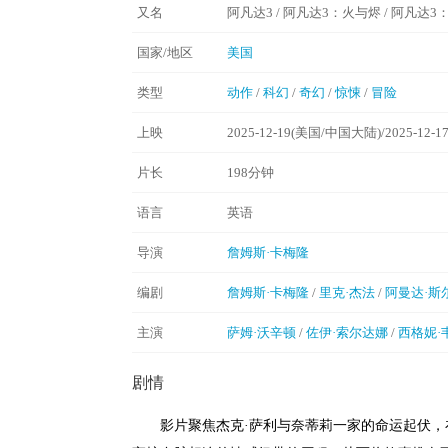
又名
阿凡达3 / 阿凡达3：火与烬 / 阿凡达3：火与灰 /
国家/地区
美国
类型
动作
/
科幻
/
奇幻
/
惊悚
/
冒险
上映
2025-12-19(美国/中国大陆)/2025-12-
片长
198分钟
语言
英语
导演
詹姆斯·卡梅隆
编剧
詹姆斯·卡梅隆
/
里克·杰法
/
阿曼达·斯
主演
萨姆·沃辛顿
/
佐伊·索尔达娜
/
西格妮·
剧情
影片聚焦杰克·萨利与奈蒂莉一家的命运起伏，