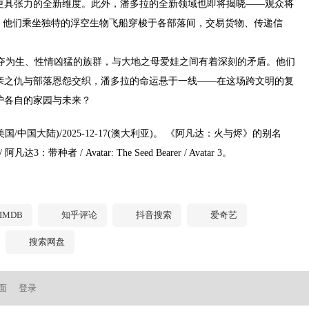
更具张力的全新维度。此外，潘多拉的全新领域也即将揭晓——观众将
，他们乘坐独特的浮空生物飞船穿梭于各部落间，交易货物、传递信
为生、性情凶猛的族群，与大地之母爱娃之间有着深刻的矛盾。他们
亲之仇与部落恩怨交织，潘多拉的命运悬于一线——在这场跨文明的复
护各自的家园与未来？
/中国大陆)/2025-12-17(澳大利亚)。 《阿凡达：火与烬》的别名
种者 / Avatar: The Seed Bearer / Avatar 3。
IMDB
知乎评论
抖音搜索
爱奇艺
搜索网盘
面
登录