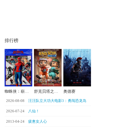
排行榜
蜘蛛侠：崭新之日
舒克贝塔之微缩人类
奥德赛
2026-08-08
汪汪队立大功大电影3：勇闯恐龙岛
2026-07-24
八仙！
2013-04-24
疲惫女人心