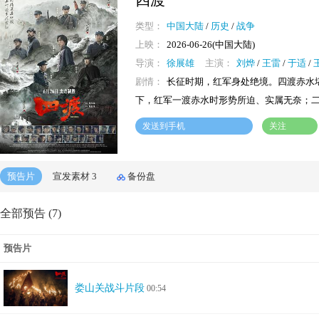
四渡
类型：
中国大陆
/
历史
/
战争
上映：
2026-06-26(中国大陆)
导演：
徐展雄
主演：
刘烨
/
王雷
/
于适
/
剧情：
长征时期，红军身处绝境。四渡赤水
下，红军一渡赤水时形势所迫、实属无奈；
发送到手机
关注
预告片
宣发素材
3
备份盘
全部预告 (7)
预告片
娄山关战斗片段
00:54