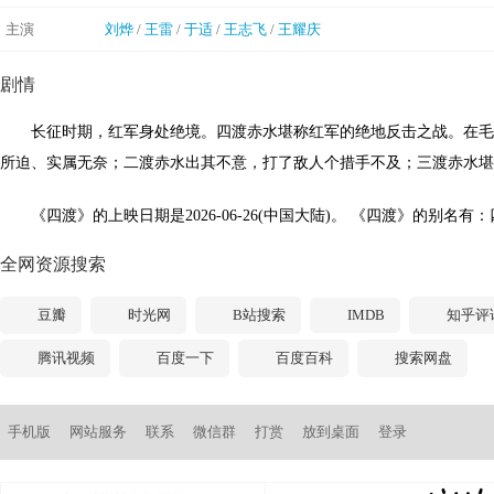
主演
刘烨
/
王雷
/
于适
/
王志飞
/
王耀庆
剧情
长征时期，红军身处绝境。四渡赤水堪称红军的绝地反击之战。在毛泽
所迫、实属无奈；二渡赤水出其不意，打了敌人个措手不及；三渡赤水堪称
《四渡》的上映日期是2026-06-26(中国大陆)。 《四渡》的别名有：四渡赤水
全网资源搜索
豆瓣
时光网
B站搜索
IMDB
知乎评
腾讯视频
百度一下
百度百科
搜索网盘
手机版
网站服务
联系
微信群
打赏
放到桌面
登录