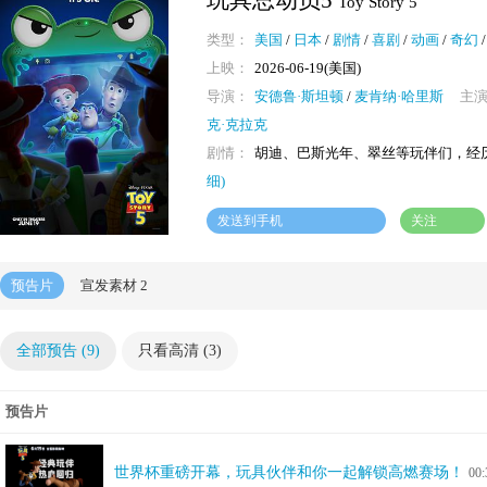
玩具总动员5
Toy Story 5
类型：
美国
/
日本
/
剧情
/
喜剧
/
动画
/
奇幻
上映：
2026-06-19(美国)
导演：
安德鲁·斯坦顿
/
麦肯纳·哈里斯
主
克·克拉克
剧情：
胡迪、巴斯光年、翠丝等玩伴们，经
细)
发送到手机
关注
预告片
宣发素材
2
全部预告 (9)
只看高清 (3)
预告片
世界杯重磅开幕，玩具伙伴和你一起解锁高燃赛场！
00: