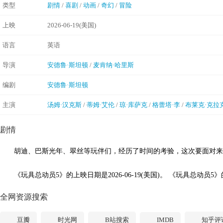
类型
剧情
/
喜剧
/
动画
/
奇幻
/
冒险
上映
2026-06-19(美国)
语言
英语
导演
安德鲁·斯坦顿
/
麦肯纳·哈里斯
编剧
安德鲁·斯坦顿
主演
汤姆·汉克斯
/
蒂姆·艾伦
/
琼·库萨克
/
格蕾塔·李
/
布莱克·克拉
剧情
胡迪、巴斯光年、翠丝等玩伴们，经历了时间的考验，这次要面对来
《玩具总动员5》的上映日期是2026-06-19(美国)。 《玩具总动员5
全网资源搜索
豆瓣
时光网
B站搜索
IMDB
知乎评