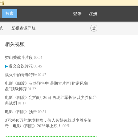
反馈
登录
注册
航
影视资源导航
赏
相关视频
娄山关战斗片段
00:54
遵义会议片花
▶
00:45
战火中的青春特辑
02:47
电影《四渡》火热预售中 暑期大片再现“逆风翻
盘”顶级博弈
01:32
电影《四渡》定档6月26日 再现红军长征以少胜多经
典战例
01:17
电影《四渡》预告
00:51
3万对40万的绝境翻盘，伟人智慧铸就以少胜多传
奇，电影《四渡》2026年上映！
00:51