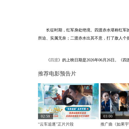
长征时期，红军身处绝境。四渡赤水堪称红军的绝
所迫、实属无奈；二渡赤水出其不意，打了敌人个措
《
四渡
》的上映日期是2026年06月26日。《四渡》
推荐电影预告片
02:59
03:00
“云车追逐”正片片段
推广曲《如果宇