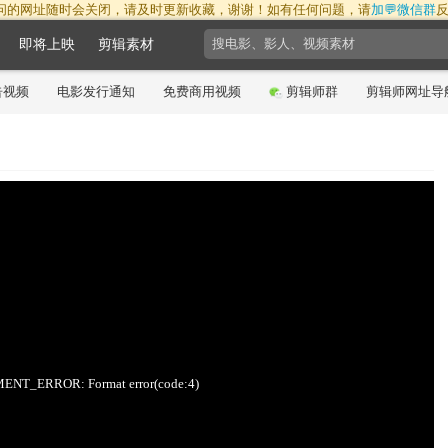
问的网址随时会关闭，请及时更新收藏，谢谢！如有任何问题，请
加💬微信群
即将上映
剪辑素材
告视频
电影发行通知
免费商用视频
剪辑师群
剪辑师网址导
19:30:39
NT_ERROR: Format error(code:4)