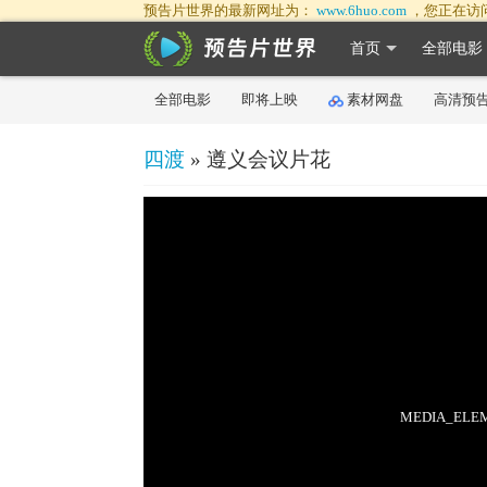
预告片世界的最新网址为：
www.6huo.com
，您正在访
首页
全部电影
全部电影
即将上映
素材网盘
高清预
四渡
» 遵义会议片花
50%
75%
100%
MEDIA_ELEME