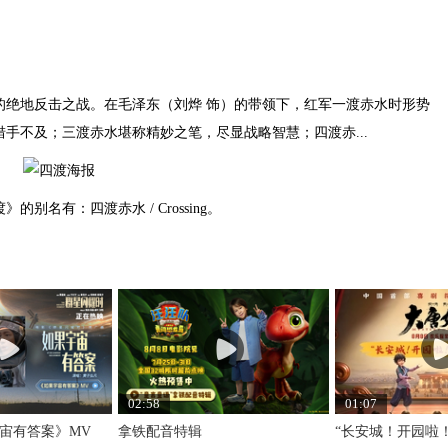
地反击之战。在毛泽东（刘烨 饰）的带领下，红军一渡赤水时形势
手不及；三渡赤水堪称精妙之笔，尽显战略智慧；四渡赤...
的别名有：四渡赤水 / Crossing。
02:58
01:07
宙有答案》MV
拿铁配音特辑
“长安城！开园啦