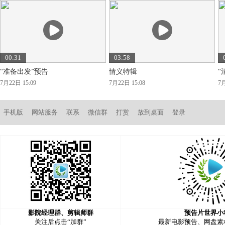
00:31
03:58
“准备出发”预告
情义特辑
“
7月22日 15:09
7月22日 15:08
7月
手机版
网站服务
联系
微信群
打赏
放到桌面
登录
影院经理群、剪辑师群
预告片世界小
关注后点击“加群”
最新电影预告、网盘素