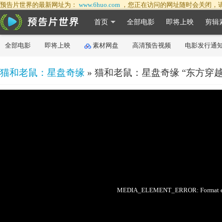
预告片世界的最新网址为：
www.6huo.com
，您正在访问的网址随时会关闭，
首页
全部电影
即将上映
剪辑
全部电影
即将上映
素材网盘
高清预告视频
电影发行通
猫和老鼠：星盘奇缘
» 猫和老鼠：星盘奇缘 “东方穿
50%
75%
100%
MEDIA_ELEMENT_ERROR: Format err