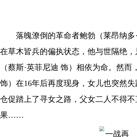
落魄潦倒的革命者鲍勃（莱昂纳多·
在草木皆兵的偏执状态，他与世隔绝，
（蔡斯·英菲尼迪 饰）相依为命。然而
饰）在16年后再度现身，女儿也突然
仓促踏上了寻女之路，父女二人不得不
果……