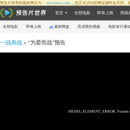
预告片世界的最新网址为：
www.6huo.com
，您正在访问的网址随时会关闭，
首页
全部电影
即将上映
剪辑
全部电影
即将上映
素材网盘
高清预告视频
电影发行通
一战再战
» “为爱而战”预告
50%
75%
100%
MEDIA_ELEMENT_ERROR: Format err