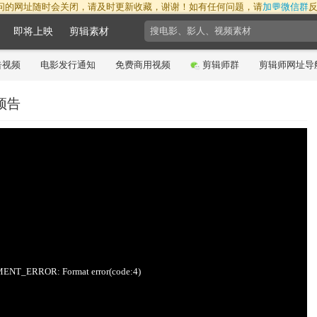
问的网址随时会关闭，请及时更新收藏，谢谢！如有任何问题，请
加💬微信群
即将上映
剪辑素材
告视频
电影发行通知
免费商用视频
剪辑师群
剪辑师网址导
预告
18:09:13
NT_ERROR: Format error(code:4)