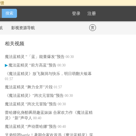
反馈
登录
注册
航
影视资源导航
赏
相关视频
魔法蓝精灵 “「蓝」能量爆发”预告
00:30
魔法蓝精灵 “前方高蓝”预告
▶
00:30
《魔法蓝精灵》放飞脑洞与快乐，明日萌翻大银幕
01:57
魔法蓝精灵 “舞力全开”片段
01:57
《魔法蓝精灵》“跨次元冒险”预告
00:30
魔法蓝精灵 “跨次元冒险”预告
00:30
蕾哈娜化身酷飒萌趣蓝妹妹 合家欢力作《魔法蓝精
灵》“新”声夺人
00:40
魔法蓝精灵 “声动蕾哈娜”预告
00:40
兄弟组团battle！暑期合家欢首选《魔法蓝精灵》笑