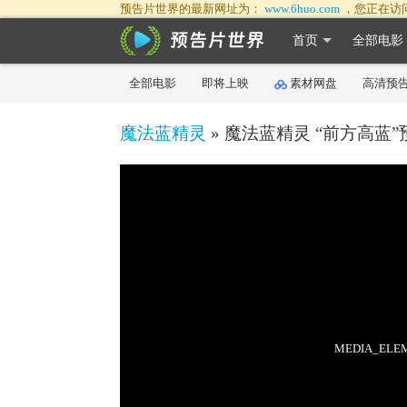
预告片世界的最新网址为：
www.6huo.com
，您正在访
首页
全部电影
全部电影
即将上映
素材网盘
高清预
魔法蓝精灵
» 魔法蓝精灵 “前方高蓝”
50%
75%
100%
MEDIA_ELEME