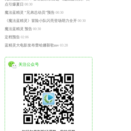
点引爆夏日
00:30
魔法蓝精灵 “兄弟总动员”预告
00:30
《魔法蓝精灵》冒险小队闪亮登场萌力全开
00:30
魔法蓝精灵 预告
00:30
定档预告
02:06
蓝精灵大电影发布蕾哈娜新歌mv
03:28
《蓝精灵大电影》曝新预告
02:15
蓝精灵大电影 首支预告
02:01
关注公众号